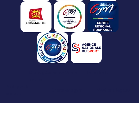
© 2025 Avenir de Vernon — Tous droits
réservés
Politique de
Charte écogym
Mentions légales
cookies