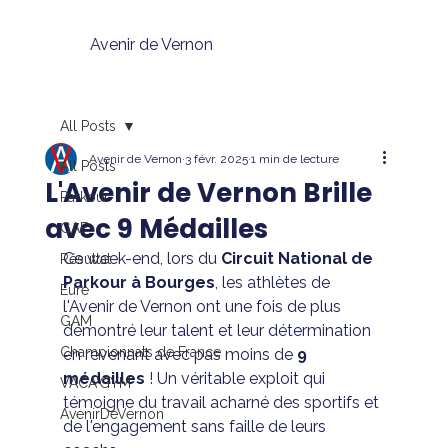
Avenir de Vernon
All Posts
Avenir de Vernon
3 févr. 2025
1 min de lecture
All Posts
L'Avenir de Vernon Brille
Parkour
avec 9 Médailles
GAF
Ce week-end, lors du 
Circuit National de 
Résultat
Parkour à Bourges
, les athlètes de 
Eure
l'Avenir de Vernon ont une fois de plus 
GAM
démontré leur talent et leur détermination 
Championnats de France
en revenant avec pas moins de 
9 
médailles
 ! Un véritable exploit qui 
VACA'GYM
témoigne du travail acharné des sportifs et 
AvenirDeVernon
de l'engagement sans faille de leurs 